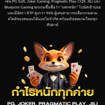
เช่น PG Soft, Joker Gaming, Pragmatic Play, CQ9, JILI และ
Blueprint Gaming ทุกเกมขึ้นชื่อว่า “แตกหนัก” โบนัสเข้าบ่อย
และมีอัตรา RTP สูงกว่า 96% ผู้เล่นสามารถเลือกเกมตาม
สไตล์ของตนเองได้แบบไม่จำกัด พร้อมอัปเดตเกมใหม่ทุก
สัปดาห์