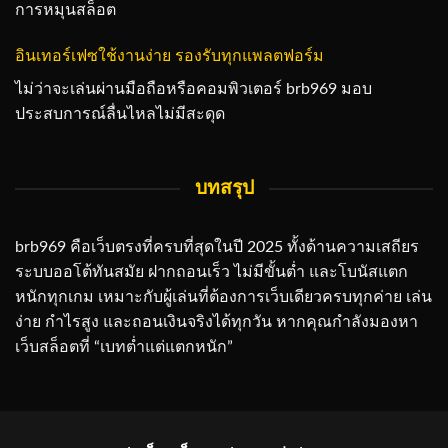
การหมุนสล็อต
อินเทอร์เฟซใช้งานง่าย รองรับทุกแพลตฟอร์ม
ไม่ว่าจะเล่นผ่านมือถือหรือคอมพิวเตอร์
brb969 มอบ
ประสบการณ์ลื่นไหลไม่มีสะดุด
บทสรุป
brb969 คือเว็บตรงที่ครบที่สุดในปี 2025 ทั้งด้านความเสถียร
ระบบออโต้ทันสมัย ฝากถอนเร็ว ไม่มีขั้นต่ำ และโบนัสแตก
หนักทุกเกม เหมาะกับผู้เล่นที่ต้องการเว็บเดียวครบทุกค่าย เล่น
ง่าย กำไรสูง และถอนเงินจริงได้ทุกวัน หากคุณกำลังมองหา
เว็บสล็อตที่ “เบทต่ำแต่แตกหนัก”