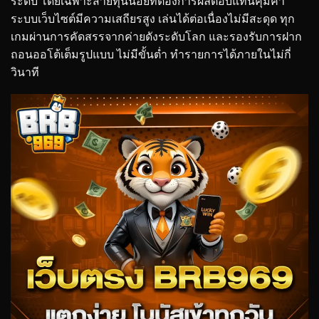
ระดับ โดยเฉพาะสายทุนน้อยที่ต้องการผลตอบแทนคุ้มค่า
ระบบเว็บไซต์มีความเสถียรสูง เล่นได้ต่อเนื่องไม่มีสะดุด ทุก
เกมผ่านการคัดสรรจากค่ายดังระดับโลก และรองรับการฝาก
ถอนออโต้เต็มรูปแบบ ไม่มีขั้นต่ำ ทำรายการได้ภายในไม่กี่
วินาที