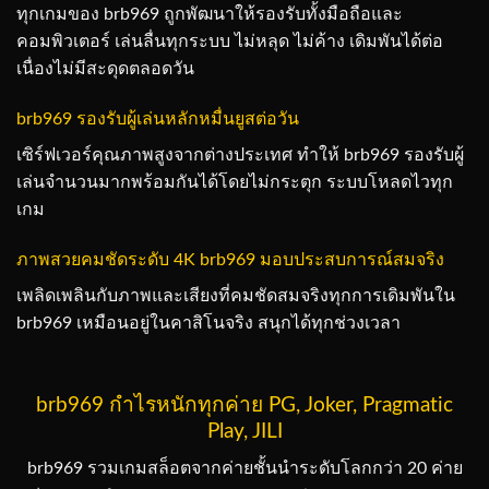
ทุกเกมของ brb969 ถูกพัฒนาให้รองรับทั้งมือถือและ
คอมพิวเตอร์ เล่นลื่นทุกระบบ ไม่หลุด ไม่ค้าง เดิมพันได้ต่อ
เนื่องไม่มีสะดุดตลอดวัน
brb969 รองรับผู้เล่นหลักหมื่นยูสต่อวัน
เซิร์ฟเวอร์คุณภาพสูงจากต่างประเทศ ทำให้ brb969 รองรับผู้
เล่นจำนวนมากพร้อมกันได้โดยไม่กระตุก ระบบโหลดไวทุก
เกม
ภาพสวยคมชัดระดับ 4K brb969 มอบประสบการณ์สมจริง
เพลิดเพลินกับภาพและเสียงที่คมชัดสมจริงทุกการเดิมพันใน
brb969 เหมือนอยู่ในคาสิโนจริง สนุกได้ทุกช่วงเวลา
brb969 กำไรหนักทุกค่าย PG, Joker, Pragmatic
Play, JILI
brb969 รวมเกมสล็อตจากค่ายชั้นนำระดับโลกกว่า 20 ค่าย