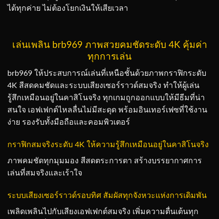
ได้ทุกค่าย ไม่ต้องโยกเงินให้เสียเวลา
เล่นเพลิน brb969 ภาพสวยคมชัดระดับ 4K คุ้มค่า
ทุกการเล่น
brb969 ให้ประสบการณ์เล่นที่เหนือชั้นด้วยภาพกราฟิกระดับ
4K สีสดคมชัดและ
ระบบเสียงเซอร์ราวด์สมจริง
ทำให้ผู้เล่น
รู้สึกเหมือนอยู่ในคาสิโนจริง ทุกเกมถูกออกแบบให้มีธีมที่น่า
สนใจ เอฟเฟกต์ไหลลื่นไม่มีสะดุด พร้อมอินเทอร์เฟซที่ใช้งาน
ง่าย รองรับทั้งมือถือและคอมพิวเตอร์
กราฟิกสมจริงระดับ 4K ให้ความรู้สึกเหมือนอยู่ในคาสิโนจริง
ภาพคมชัดทุกมุมมอง สีสดตระการตา สร้างบรรยากาศการ
เล่นที่สมจริงและเร้าใจ
ระบบเสียงเซอร์ราวด์รอบทิศ สัมผัสทุกจังหวะแห่งการเดิมพัน
เพลิดเพลินไปกับเสียงเอฟเฟกต์สมจริง เพิ่มความตื่นเต้นทุก